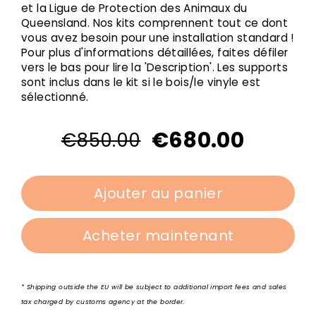
et la Ligue de Protection des Animaux du
Queensland. Nos kits comprennent tout ce dont
vous avez besoin pour une installation standard !
Pour plus d'informations détaillées, faites défiler
vers le bas pour lire la 'Description'. Les supports
sont inclus dans le kit si le bois/le vinyle est
sélectionné.
€680.00
€850.00
Prix
Prix
Prix
Prix
régulier
réduit
réduit
régulier
Ajouter au panier
Acheter maintenant
* Shipping outside the EU will be subject to additional import fees and sales
tax charged by customs agency at the border.