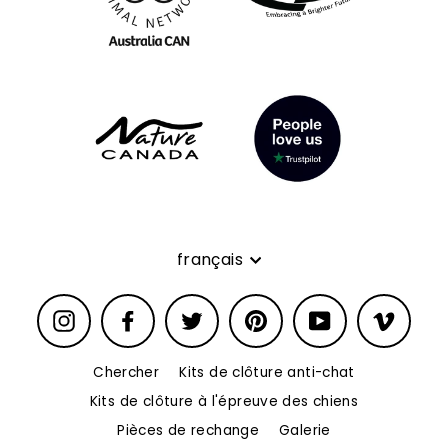
Langue
français
Instagram
Facebook
Twitter
Pinterest
YouTube
Vimeo
Chercher
Kits de clôture anti-chat
Kits de clôture à l'épreuve des chiens
Pièces de rechange
Galerie