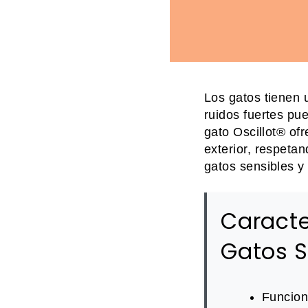
Los gatos tienen 
ruidos fuertes pu
gato Oscillot® of
exterior, respeta
gatos sensibles y
Caracte
Gatos S
Funcion