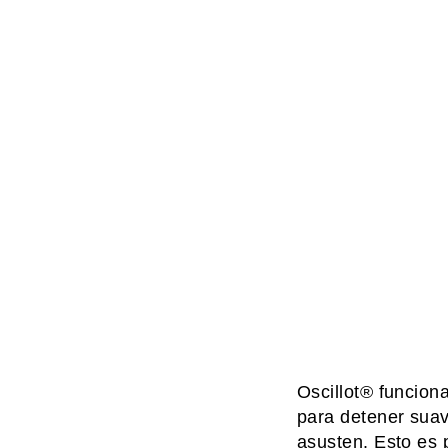
Oscillot® funciona
para detener suav
asusten. Esto es 