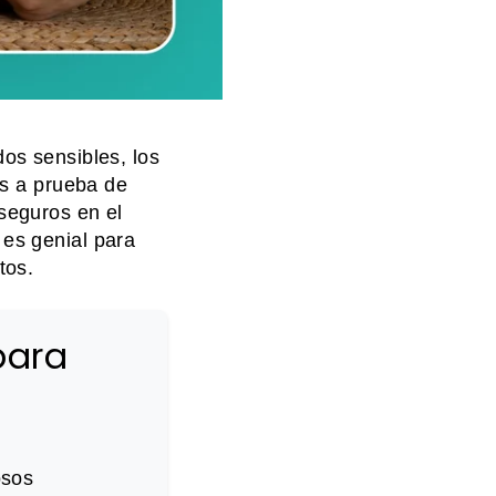
os sensibles, los
as a prueba de
seguros en el
 es genial para
tos.
para
osos