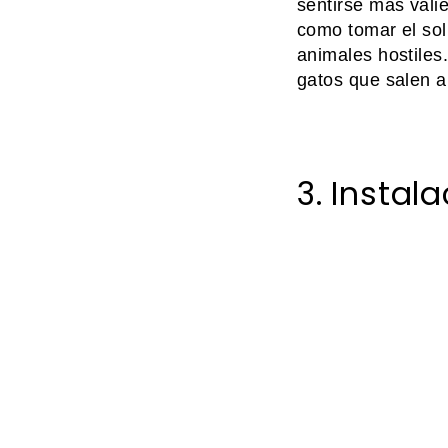
sentirse más vali
como tomar el sol
animales hostiles
gatos que salen al
3. Instal