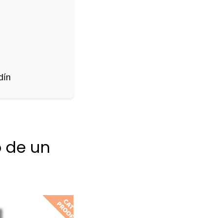
dín
o de un