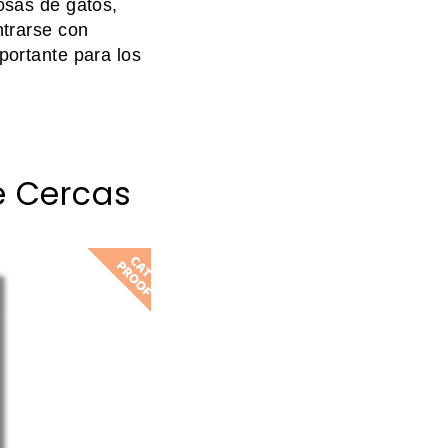
osas de gatos,
ntrarse con
portante para los
de Cercas