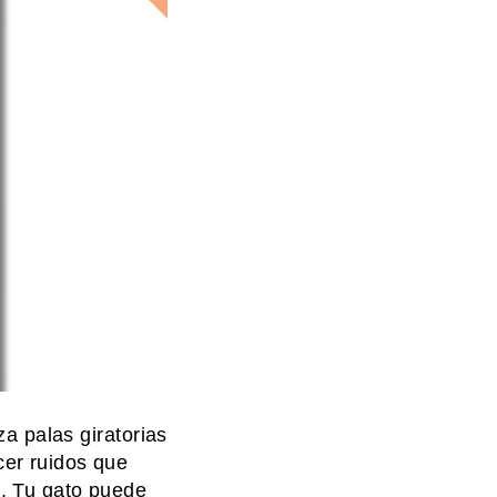
za palas giratorias
cer ruidos que
s. Tu gato puede